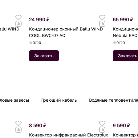
24 990 ₽
65 990 ₽
llu WIND
Кондиционер оконный Ballu WIND
Кондиционе
COOL BWC-07 AC
Nebula EAC
0
0
0
0
Заказать
Заказать
ловые завесы
Греющий кабель
Водяные тепловентил
8 590 ₽
9 590 ₽
Конвектор инфракрасный Electrolux
Конвектор 