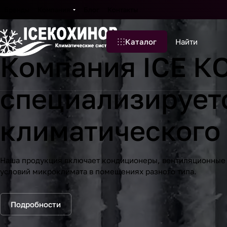
Бренды
Компания
Блог
Контакты
Каталог
Компания ICE 
специализирует
климатического
Наша продукция включает кондиционеры, вентиляционные 
условий микроклимата в помещениях разного типа.
Подробности