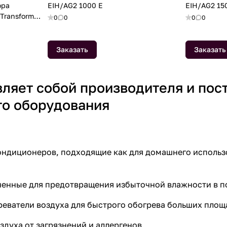
ора
EIH/AG2 1000 E
EIH/AG2 15
 Transformer
0
0
0
0
Заказать
Заказать
ляет собой производителя и пос
го оборудования
диционеров, подходящие как для домашнего использов
ченные для предотвращения избыточной влажности в 
еватели воздуха для быстрого обогрева больших площ
духа от загрязнений и аллергенов.