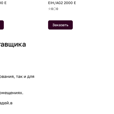
00 E
EIH/AG2 2000 E
0
0
Заказать
тавщика
ания, так и для
помещениях.
адей.в