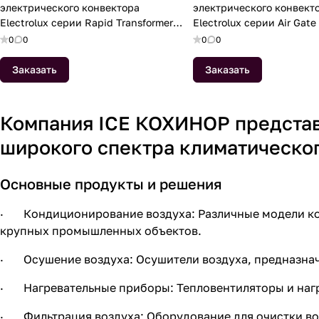
электрического конвектора
электрического конвект
Electrolux серии Rapid Transformer
Electrolux серии Air Gate
ECH/R-2500 T
ECH/AG2-1500 T
0
0
0
0
Заказать
Заказать
Компания ICE КОХИНОР представ
широкого спектра климатическо
Основные продукты и решения
· Кондиционирование воздуха: Различные модели кон
крупных промышленных объектов.
· Осушение воздуха: Осушители воздуха, предназна
· Нагревательные приборы: Тепловентиляторы и нагр
· Фильтрация воздуха: Оборудование для очистки воз