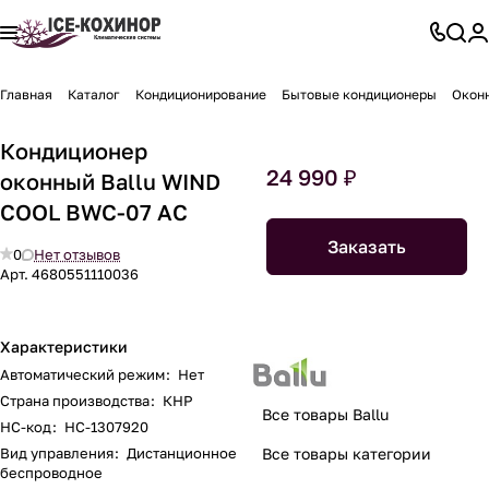
Главная
Каталог
Кондиционирование
Бытовые кондиционеры
Окон
Кондиционер
24 990 ₽
оконный Ballu WIND
COOL BWC-07 AC
Заказать
0
Нет отзывов
Арт.
4680551110036
Характеристики
Автоматический режим
:
Нет
Страна производства
:
КНР
Все товары Ballu
НС-код
:
НС-1307920
Вид управления
:
Дистанционное
Все товары категории
беспроводное