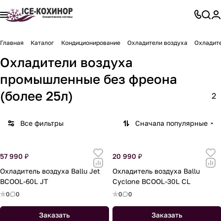
Главная
Каталог
Кондиционирование
Охладители воздуха
Охладите
Охладители воздуха
промышленные без фреона
(более 25л)
2
Все фильтры
Сначала популярные
57 990 ₽
20 990 ₽
Охладитель воздуха Ballu Jet
Охладитель воздуха Ballu
BCOOL-60L JT
Cyclone BCOOL-30L CL
0
0
0
0
Заказать
Заказать