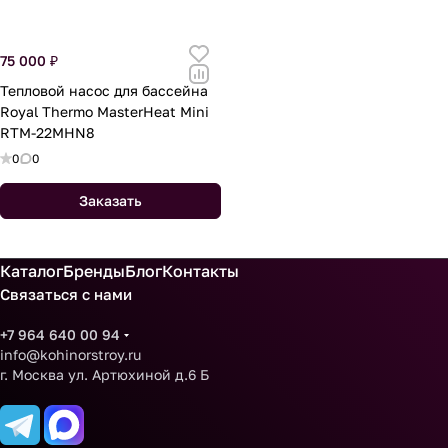
75 000 ₽
Тепловой насос для бассейна
Royal Thermo MasterHeat Mini
RTM-22MHN8
0
0
Заказать
Каталог
Бренды
Блог
Контакты
Связаться с нами
+7 964 640 00 94
info@kohinorstroy.ru
г. Москва ул. Артюхиной д.6 Б