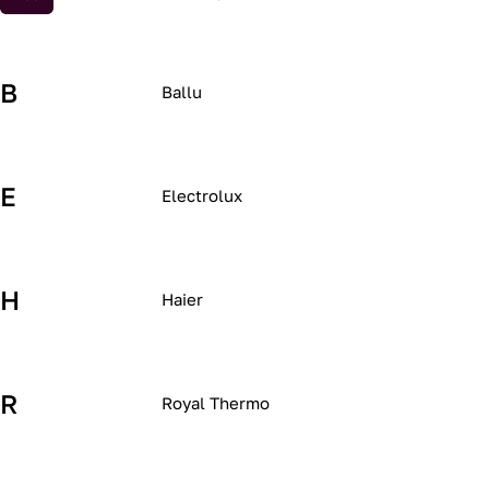
B
Ballu
E
Electrolux
H
Haier
R
Royal Thermo