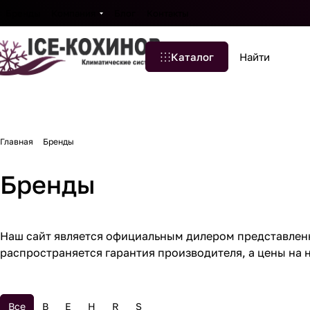
Бренды
Компания
Блог
Контакты
Каталог
Главная
Бренды
Бренды
Наш сайт является официальным дилером представленны
распространяется гарантия производителя, а цены на
Все
B
E
H
R
S