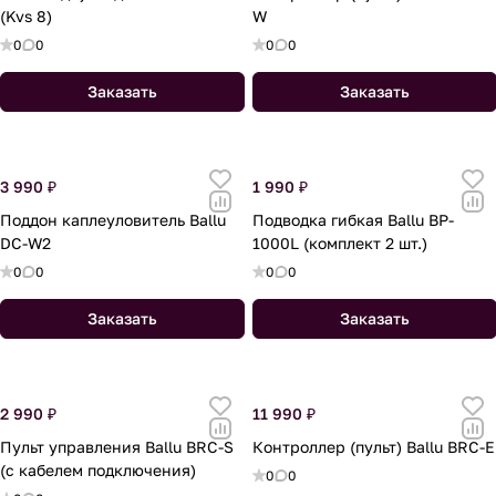
(Kvs 8)
W
0
0
0
0
Заказать
Заказать
3 990 ₽
1 990 ₽
Поддон каплеуловитель Ballu
Подводка гибкая Ballu BP-
DC-W2
1000L (комплект 2 шт.)
0
0
0
0
Заказать
Заказать
2 990 ₽
11 990 ₽
Пульт управления Ballu BRC-S
Контроллер (пульт) Ballu BRC-E
(с кабелем подключения)
0
0