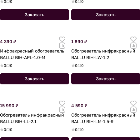
0
0
0
0
л
й
е
Заказать
Заказать
й
4 390 ₽
1 890 ₽
Инфракрасный обогреватель
Обогреватель инфракрасный
BALLU BIH-APL-1.0-M
BALLU BIH-LW-1.2
0
0
0
0
Заказать
Заказать
15 990 ₽
4 590 ₽
Обогреватель инфракрасный
Обогреватель инфракрасный
BALLU BIH-LL-2.1
BALLU BIH-LM-1.5-R
0
0
0
0