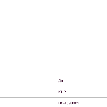
;
Да
КНР
НС-1598903