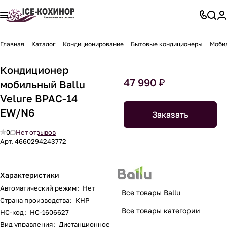
Главная
Каталог
Кондиционирование
Бытовые кондиционеры
Моби
Кондиционер
47 990 ₽
мобильный Ballu
Velure BPAC-14
EW/N6
Заказать
0
Нет отзывов
Арт.
4660294243772
Характеристики
Автоматический режим
:
Нет
Все товары Ballu
Страна производства
:
КНР
Все товары категории
НС-код
:
НС-1606627
Вид управления
:
Дистанционное