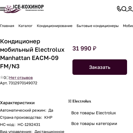
Главная
Каталог
Кондиционирование
Бытовые кондиционеры
Моби
Кондиционер
31 990 ₽
мобильный Electrolux
Manhattan EACM-09
FM/N3
Заказать
0
Нет отзывов
Арт.
7312970149072
Характеристики
Автоматический режим
:
Да
Все товары Electrolux
Страна производства
:
КНР
Все товары категории
НС-код
:
НС-1292431
Вид управления
:
Дистанционное