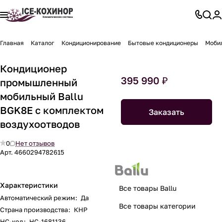
Главная
Каталог
Кондиционирование
Бытовые кондиционеры
Моби
Кондиционер
395 990 ₽
промышленный
мобильный Ballu
BGK8E с комплектом
Заказать
воздухоотводов
0
Нет отзывов
Арт.
4660294782615
Характеристики
Все товары Ballu
Автоматический режим
:
Да
Все товары категории
Страна производства
:
КНР
НС-код
:
НС-1681136