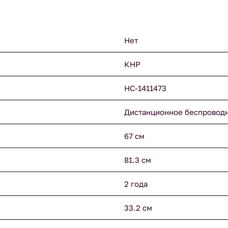
Нет
КНР
НС-1411473
Дистанционное беспровод
67 см
81.3 см
2 года
33.2 см