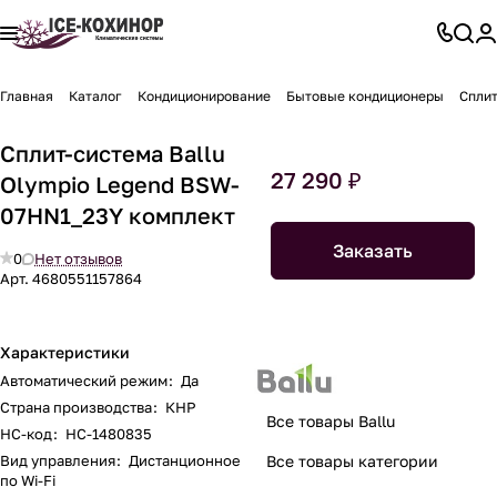
Главная
Каталог
Кондиционирование
Бытовые кондиционеры
Сплит
Сплит-система Ballu
27 290 ₽
Olympio Legend BSW-
07HN1_23Y комплект
Заказать
0
Нет отзывов
Арт.
4680551157864
Характеристики
Автоматический режим
:
Да
Страна производства
:
КНР
Все товары Ballu
НС-код
:
НС-1480835
Вид управления
:
Дистанционное
Все товары категории
по Wi-Fi