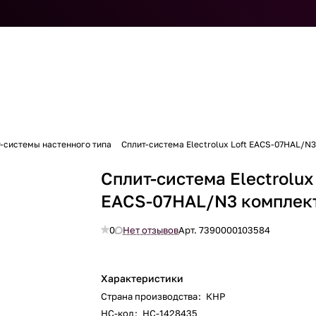
-системы настенного типа
Сплит-система Electrolux Loft EACS-07HAL/N
Сплит-система Electrolux
EACS-07HAL/N3 комплек
0
Нет отзывов
Арт.
7390000103584
Характеристики
Страна производства
:
КНР
НС-код
:
НС-1428435