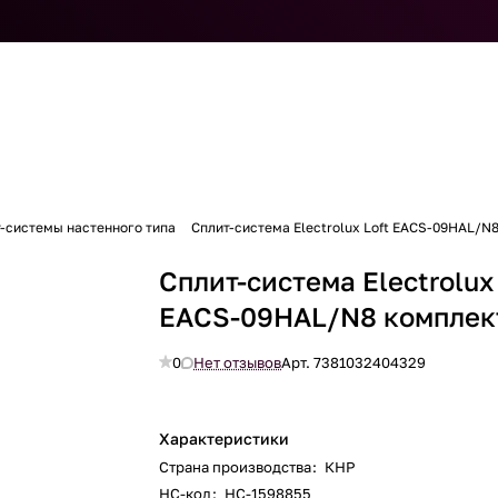
-системы настенного типа
Сплит-система Electrolux Loft EACS-09HAL/N
Сплит-система Electrolux
EACS-09HAL/N8 комплек
0
Нет отзывов
Арт.
7381032404329
Характеристики
Страна производства
:
КНР
НС-код
:
НС-1598855