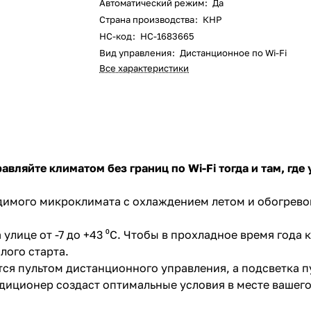
Автоматический режим
:
Да
Страна производства
:
КНР
НС-код
:
НС-1683665
Вид управления
:
Дистанционное по Wi-Fi
Все характеристики
равляйте климатом без границ по
Wi
-
Fi
тогда и там, гд
одимого микроклимата с охлаждением летом и обогрево
улице от -7 до +43 ⁰С. Чтобы в прохладное время года
лого старта.
ся пультом дистанционного управления, а подсветка 
ндиционер создаст оптимальные условия в месте вашего