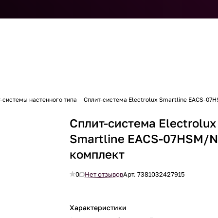
-системы настенного типа
Сплит-система Electrolux Smartline EACS-07
Сплит-система Electrolux
Smartline EACS-07HSM/
комплект
0
Нет отзывов
Арт.
7381032427915
Характеристики