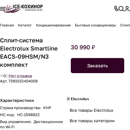
Главная
Каталог
Кондиционирование
Бытовые кондиционеры
Сплит
Сплит-система
30 990 ₽
Electrolux Smartline
EACS-09HSM/N3
комплект
Заказать
0
Нет отзывов
Арт.
7381032404008
Характеристики
Страна производства
:
КНР
Все товары Electrolux
НС-код
:
НС-1598822
Все товары категории
Вид управления
:
Дистанционное
по Wi-Fi