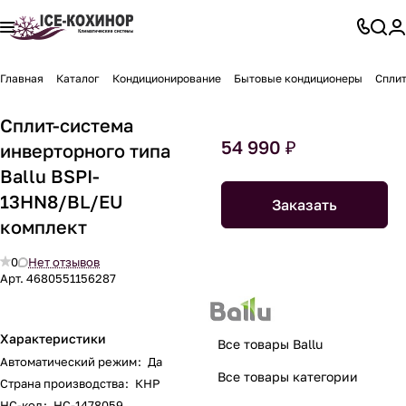
Главная
Каталог
Кондиционирование
Бытовые кондиционеры
Сплит
Сплит-система
54 990 ₽
инверторного типа
Ballu BSPI-
13HN8/BL/EU
Заказать
комплект
0
Нет отзывов
Арт.
4680551156287
Характеристики
Все товары Ballu
Автоматический режим
:
Да
Все товары категории
Страна производства
:
КНР
НС-код
:
НС-1478059