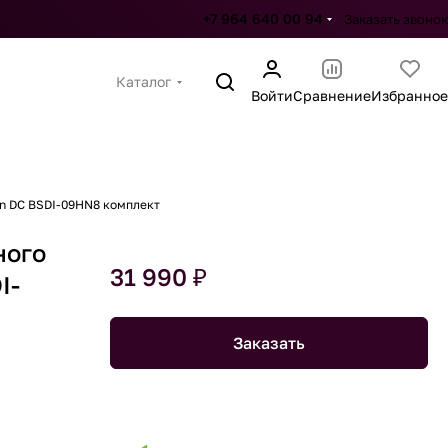
+7 964 640 00 94
Заказать звонок
Каталог
Войти
Сравнение
Избранное
on DC BSDI-09HN8 комплект
ного
31 990 ₽
I-
Заказать