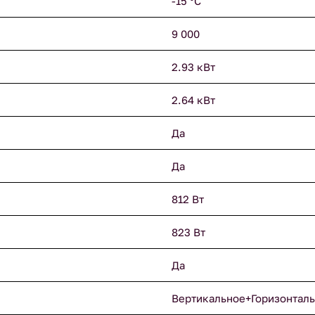
-15 °С
9 000
2.93 кВт
2.64 кВт
Да
Да
812 Вт
823 Вт
Да
Вертикальное+Горизонтал