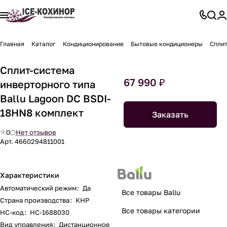
Главная
Каталог
Кондиционирование
Бытовые кондиционеры
Сплит
Сплит-система
67 990 ₽
инверторного типа
Ballu Lagoon DC BSDI-
18HN8 комплект
Заказать
0
Нет отзывов
Арт.
4660294811001
Характеристики
Автоматический режим
:
Да
Все товары Ballu
Страна производства
:
КНР
Все товары категории
НС-код
:
НС-1688030
Вид управления
:
Дистанционное