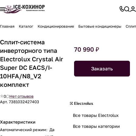
Главная
Каталог
Кондиционирование
Бытовые кондиционеры
Сплит
Сплит-система
70 990 ₽
инверторного типа
Electrolux Crystal Air
Super DC EACS/I-
Заказать
10HFA/N8_V2
комплект
0
Нет отзывов
Арт.
7381032427403
Все товары Electrolux
Характеристики
Все товары категории
Автоматический режим
:
Да