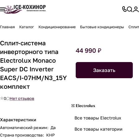
Главная
Каталог
Кондиционирование
Бытовые кондиционеры
Сплит
Сплит-система
44 990 ₽
инверторного типа
Electrolux Monaco
Super DC Inverter
Заказать
EACS/I-07HM/N3_15Y
комплект
0
Нет отзывов
Все товары Electrolux
Характеристики
Автоматический режим
:
Да
Все товары категории
Страна производства
:
КНР