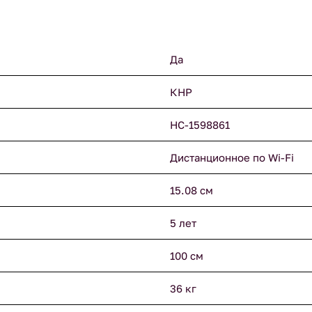
Да
КНР
НС-1598861
Дистанционное по Wi-Fi
15.08 см
5 лет
100 см
36 кг