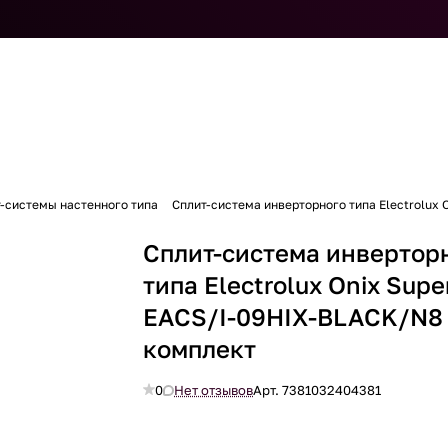
-системы настенного типа
Сплит-система инверторного типа Electrolux
Сплит-система инвертор
типа Electrolux Onix Supe
EACS/I-09HIX-BLACK/N8
комплект
0
Нет отзывов
Арт.
7381032404381