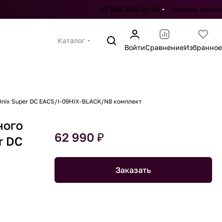
+7 964 640 00 94
Заказать звонок
Каталог
Войти
Сравнение
Избранное
 Onix Super DC EACS/I-09HIX-BLACK/N8 комплект
ного
62 990 ₽
r DC
Заказать