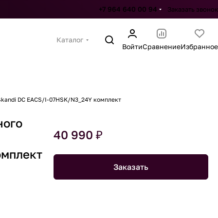
+7 964 640 00 94
Заказать звонок
Каталог
Войти
Сравнение
Избранное
 Skandi DC EACS/I-07HSK/N3_24Y комплект
ного
40 990 ₽
C
омплект
Заказать