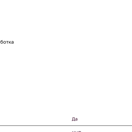
аботка
Да