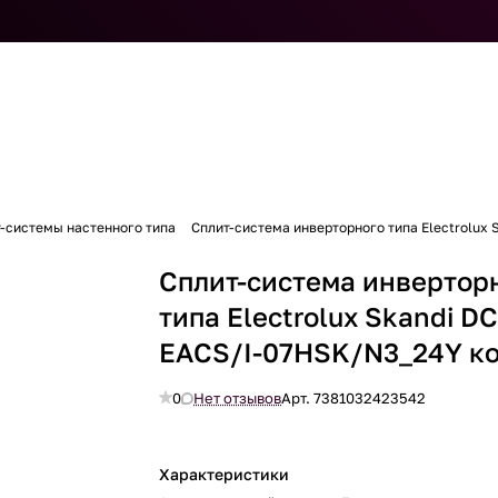
-системы настенного типа
Сплит-система инверторного типа Electrolux
Сплит-система инвертор
типа Electrolux Skandi D
EACS/I-07HSK/N3_24Y к
0
Нет отзывов
Арт.
7381032423542
Характеристики