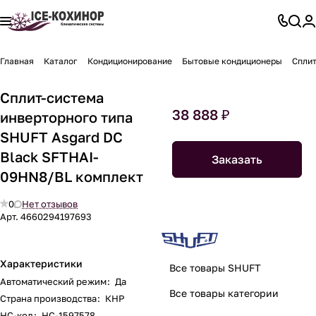
Главная
Каталог
Кондиционирование
Бытовые кондиционеры
Сплит
Сплит-система
38 888 ₽
инверторного типа
SHUFT Asgard DC
Black SFTHAI-
Заказать
09HN8/BL комплект
0
Нет отзывов
Арт.
4660294197693
Характеристики
Все товары SHUFT
Автоматический режим
:
Да
Все товары категории
Страна производства
:
КНР
НС-код
:
НС-1597578