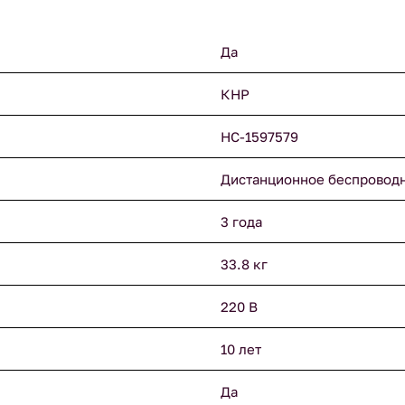
Да
КНР
НС-1597579
Дистанционное беспровод
3 года
33.8 кг
220 В
10 лет
Да