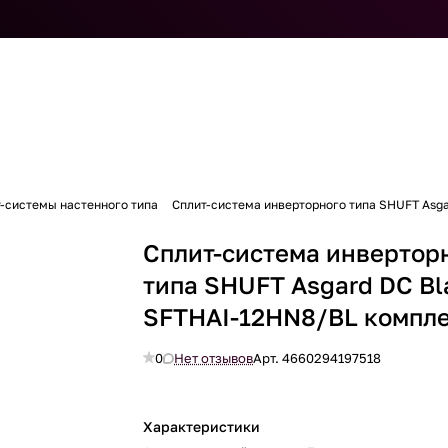
-системы настенного типа
Сплит-система инверторного типа SHUFT Asg
Сплит-система инвертор
типа SHUFT Asgard DC Bl
SFTHAI-12HN8/BL компл
0
Нет отзывов
Арт.
4660294197518
Характеристики