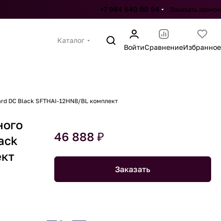
+7 964 640 00 94
Заказать звонок
Каталог
Войти
Сравнение
Избранное
ard DC Black SFTHAI-12HN8/BL комплект
ного
46 888 ₽
ack
ект
Заказать