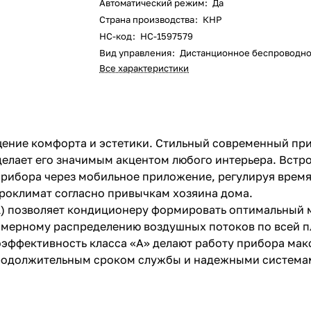
Автоматический режим
:
Да
Страна производства
:
КНР
НС-код
:
НС-1597579
Вид управления
:
Дистанционное беспроводн
Все характеристики
ение комфорта и эстетики. Стильный современный при
лает его значимым акцентом любого интерьера. Встро
рибора через мобильное приложение, регулируя время
оклимат согласно привычкам хозяина дома.
el) позволяет кондиционеру формировать оптимальный
номерному распределению воздушных потоков по всей 
гоэффективность класса «А» делают работу прибора ма
продолжительным сроком службы и надежными систем