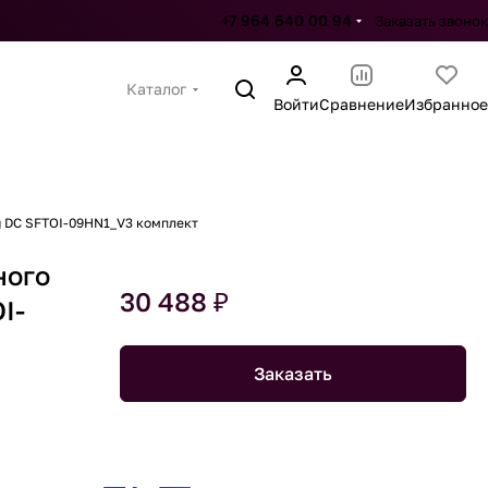
+7 964 640 00 94
Заказать звонок
Каталог
Войти
Сравнение
Избранное
g DC SFTOI-09HN1_V3 комплект
ного
30 488 ₽
I-
Заказать