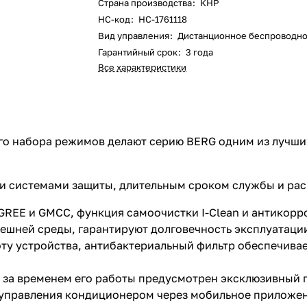
Страна производства
:
КНР
НС-код
:
НС-1761118
Вид управления
:
Дистанционное беспроводн
Гарантийный срок
:
3 года
Все характеристики
го набора режимов делают серию BERG одним из лучши
 системами защиты, длительным сроком службы и расш
EE и GMCC, функция самоочистки I-Clean и антикорро
ешней среды, гарантируют долговечность эксплуатаци
ту устройства, антибактериальный фильтр обеспечива
а временем его работы предусмотрен эксклюзивный пул
 управления кондиционером через мобильное приложен