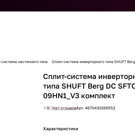
-системы настенного типа
Сплит-система инверторного типа SHUFT Ber
Сплит-система инвертор
типа SHUFT Berg DC SFTO
09HN1_V3 комплект
0
Нет отзывов
Арт.
4670430156552
Характеристики