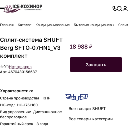
Главная
Каталог
Кондиционирование
Бытовые кондиционеры
Сплит
Сплит-система SHUFT
18 988 ₽
Berg SFTO-07HN1_V3
комплект
Заказать
0
Нет отзывов
Арт.
4670430156637
Характеристики
Страна производства
:
КНР
НС-код
:
НС-1761160
Все товары SHUFT
Вид управления
:
Дистанционное
беспроводное
Все товары категории
Гарантийный срок
:
3 года