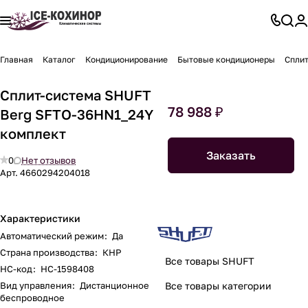
Главная
Каталог
Кондиционирование
Бытовые кондиционеры
Сплит
Сплит-система SHUFT
78 988 ₽
Berg SFTO-36HN1_24Y
комплект
Заказать
0
Нет отзывов
Арт.
4660294204018
Характеристики
Автоматический режим
:
Да
Страна производства
:
КНР
Все товары SHUFT
НС-код
:
НС-1598408
Вид управления
:
Дистанционное
Все товары категории
беспроводное