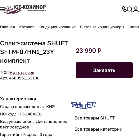
Главная
Каталог
Кондиционирование
Бытовые кондиционеры
Сплит
Сплит-система SHUFT
23 990 ₽
SFTM-07HN1_23Y
комплект
Заказать
0
Нет отзывов
Арт.
4680551163100
Характеристики
Страна производства
:
КНР
НС-код
:
НС-1484331
Все товары SHUFT
Вид управления
:
Дистанционное
беспроводное
Все товары категории
Гарантийный срок
:
3 года