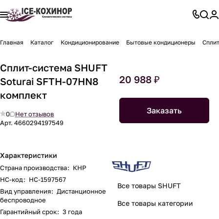
Главная
Каталог
Кондиционирование
Бытовые кондиционеры
Сплит
Сплит-система SHUFT
20 988 ₽
Soturai SFTH-07HN8
комплект
Заказать
0
Нет отзывов
Арт.
4660294197549
Характеристики
Страна производства
:
КНР
НС-код
:
НС-1597567
Все товары SHUFT
Вид управления
:
Дистанционное
беспроводное
Все товары категории
Гарантийный срок
:
3 года