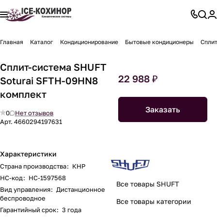
Главная
Каталог
Кондиционирование
Бытовые кондиционеры
Сплит
Сплит-система SHUFT
22 988 ₽
Soturai SFTH-09HN8
комплект
Заказать
0
Нет отзывов
Арт.
4660294197631
Характеристики
Страна производства
:
КНР
НС-код
:
НС-1597568
Все товары SHUFT
Вид управления
:
Дистанционное
беспроводное
Все товары категории
Гарантийный срок
:
3 года