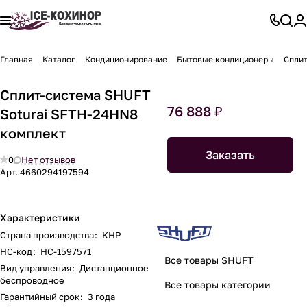
Главная
Каталог
Кондиционирование
Бытовые кондиционеры
Сплит
Сплит-система SHUFT
76 888 ₽
Soturai SFTH-24HN8
комплект
Заказать
0
Нет отзывов
Арт.
4660294197594
Характеристики
Страна производства
:
КНР
НС-код
:
НС-1597571
Все товары SHUFT
Вид управления
:
Дистанционное
беспроводное
Все товары категории
Гарантийный срок
:
3 года