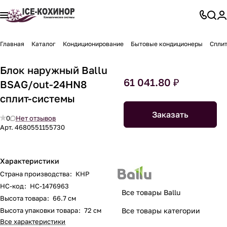
Главная
Каталог
Кондиционирование
Бытовые кондиционеры
Спли
Блок наружный Ballu
61 041.80 ₽
BSAG/out-24HN8
сплит-системы
Заказать
0
Нет отзывов
Арт.
4680551155730
Характеристики
Страна производства
:
КНР
НС-код
:
НС-1476963
Все товары Ballu
Высота товара
:
66.7 см
Высота упаковки товара
:
72 см
Все товары категории
Все характеристики