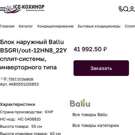
Главная
Каталог
Кондиционирование
Бытовые кондиционеры
Спли
Блок наружный Ballu
41 992.50 ₽
BSGRI/out-12HN8_22Y
сплит-системы,
инверторного типа
Заказать
0
Нет отзывов
Арт.
4680551126853
Характеристики
Страна производства
:
КНР
Все товары Ballu
НС-код
:
НС-1408810
Все товары категории
Высота товара
:
55 см
Высота упаковки товара
:
62 см