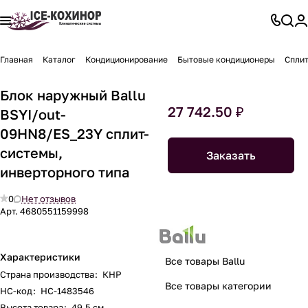
Главная
Каталог
Кондиционирование
Бытовые кондиционеры
Спли
Блок наружный Ballu
27 742.50 ₽
BSYI/out-
09HN8/ES_23Y сплит-
системы,
Заказать
инверторного типа
0
Нет отзывов
Арт.
4680551159998
Характеристики
Все товары Ballu
Страна производства
:
КНР
Все товары категории
НС-код
:
НС-1483546
Высота товара
:
49.5 см