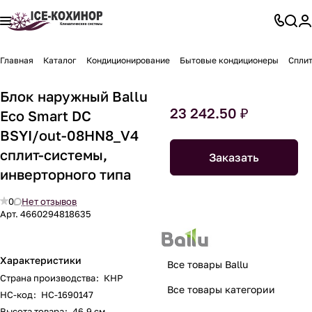
Главная
Каталог
Кондиционирование
Бытовые кондиционеры
Спли
Блок наружный Ballu
23 242.50 ₽
Eco Smart DC
BSYI/out-08HN8_V4
сплит-системы,
Заказать
инверторного типа
0
Нет отзывов
Арт.
4660294818635
Характеристики
Все товары Ballu
Страна производства
:
КНР
Все товары категории
НС-код
:
НС-1690147
Высота товара
:
46.9 см