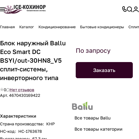
Главная
Каталог
Кондиционирование
Бытовые кондиционеры
Спли
Блок наружный Ballu
По запросу
Eco Smart DC
BSYI/out-30HN8_V5
сплит-системы,
Заказать
инверторного типа
0
Нет отзывов
Арт.
4670430169422
Характеристики
Все товары Ballu
Страна производства
:
КНР
Все товары категории
НС-код
:
НС-1763678
Высота товара
:
67.3 см