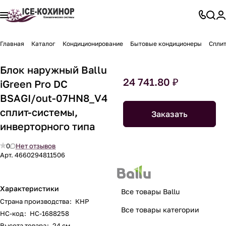
Главная
Каталог
Кондиционирование
Бытовые кондиционеры
Спли
Блок наружный Ballu
24 741.80 ₽
iGreen Pro DC
BSAGI/out-07HN8_V4
сплит-системы,
Заказать
инверторного типа
0
Нет отзывов
Арт.
4660294811506
Характеристики
Все товары Ballu
Страна производства
:
КНР
Все товары категории
НС-код
:
НС-1688258
Высота товара
:
24 см