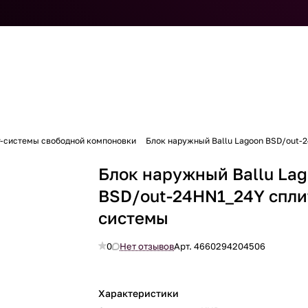
т-системы свободной компоновки
Блок наружный Ballu Lagoon BSD/out-
Блок наружный Ballu La
BSD/out-24HN1_24Y спли
системы
0
Нет отзывов
Арт.
4660294204506
Характеристики