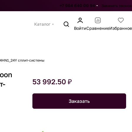
+7 964 640 00 94
Заказать звонок
Каталог
Войти
Сравнение
Избранное
24HN1_24Y сплит-системы
goon
53 992.50 ₽
т-
Заказать