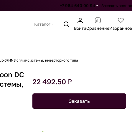
+7 964 640 00 94
Заказать звонок
Каталог
Войти
Сравнение
Избранное
ut-07HN8 сплит-системы, инверторного типа
goon DC
22 492.50 ₽
истемы,
Заказать