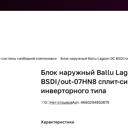
т-системы свободной компоновки
Блок наружный Ballu Lagoon DC BSDI/o
Блок наружный Ballu La
BSDI/out-07HN8 сплит-с
инверторного типа
0
Нет отзывов
Арт.
4660294810875
Характеристики