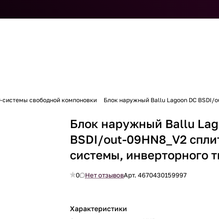
т-системы свободной компоновки
Блок наружный Ballu Lagoon DC BSDI/o
Блок наружный Ballu La
BSDI/out-09HN8_V2 спли
системы, инверторного т
0
Нет отзывов
Арт.
4670430159997
Характеристики