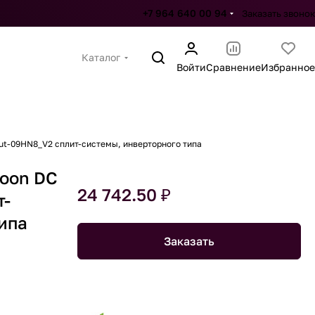
+7 964 640 00 94
Заказать звонок
Каталог
Войти
Сравнение
Избранное
ut-09HN8_V2 сплит-системы, инверторного типа
goon DC
24 742.50 ₽
т-
ипа
Заказать