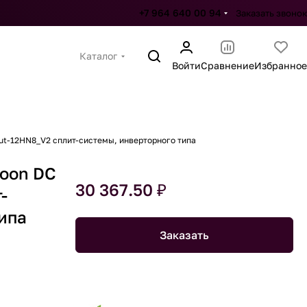
+7 964 640 00 94
Заказать звонок
Каталог
Войти
Сравнение
Избранное
ut-12HN8_V2 сплит-системы, инверторного типа
goon DC
30 367.50 ₽
-
ипа
Заказать