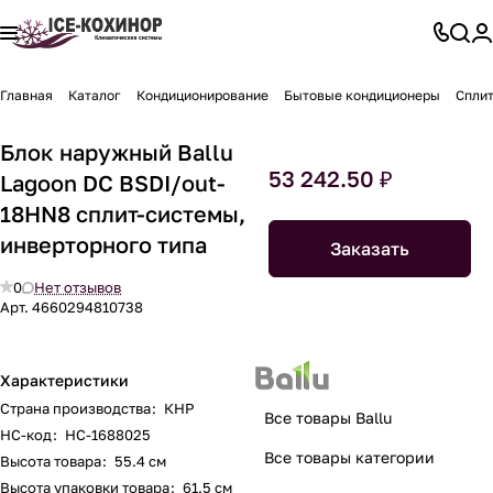
Главная
Каталог
Кондиционирование
Бытовые кондиционеры
Спли
Блок наружный Ballu
53 242.50 ₽
Lagoon DC BSDI/out-
18HN8 сплит-системы,
инверторного типа
Заказать
0
Нет отзывов
Арт.
4660294810738
Характеристики
Страна производства
:
КНР
Все товары Ballu
НС-код
:
НС-1688025
Все товары категории
Высота товара
:
55.4 см
Высота упаковки товара
:
61.5 см