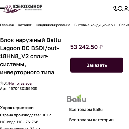
Главная
Каталог
Кондиционирование
Бытовые кондиционеры
Спли
Блок наружный Ballu
53 242.50 ₽
Lagoon DC BSDI/out-
18HN8_V2 сплит-
системы,
Заказать
инверторного типа
0
Нет отзывов
Арт.
4670430159935
Характеристики
Все товары Ballu
Страна производства
:
КНР
Все товары категории
НС-код
:
НС-1761768
Высота товара
:
33 см