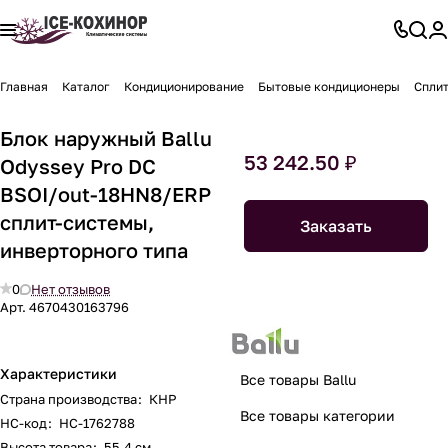
Главная
Каталог
Кондиционирование
Бытовые кондиционеры
Спли
Блок наружный Ballu
53 242.50 ₽
Odyssey Pro DC
BSOI/out-18HN8/ERP
сплит-системы,
Заказать
инверторного типа
0
Нет отзывов
Арт.
4670430163796
Характеристики
Все товары Ballu
Страна производства
:
КНР
Все товары категории
НС-код
:
НС-1762788
Высота товара
:
55.4 см