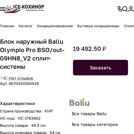
Главная
Каталог
Кондиционирование
Бытовые кондиционеры
Спли
Блок наружный Ballu
19 492.50 ₽
Olympio Pro BSO/out-
09HN8_V2 сплит-
системы
Заказать
0
Нет отзывов
Арт.
4670430169439
Характеристики
Страна производства
:
КНР
Все товары Ballu
НС-код
:
НС-1763662
Все товары категории
Высота товара
:
49.5 см
Высота упаковки товара
:
54 см