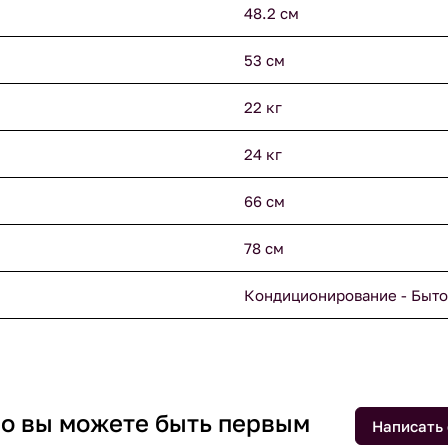
48.2 см
53 см
22 кг
24 кг
66 см
78 см
Кондиционирование - Быто
 но вы можете быть первым
Написать