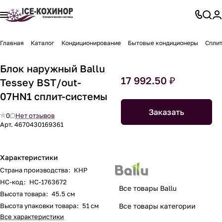
Главная
Каталог
Кондиционирование
Бытовые кондиционеры
Спли
Блок наружный Ballu
17 992.50 ₽
Tessey BST/out-
07HN1 сплит-системы
Заказать
0
Нет отзывов
Арт.
4670430169361
Характеристики
Страна производства
:
КНР
НС-код
:
НС-1763672
Все товары Ballu
Высота товара
:
45.5 см
Высота упаковки товара
:
51 см
Все товары категории
Все характеристики