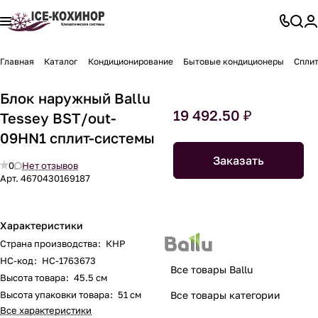
Главная
Каталог
Кондиционирование
Бытовые кондиционеры
Спли
Блок наружный Ballu
19 492.50 ₽
Tessey BST/out-
09HN1 сплит-системы
Заказать
0
Нет отзывов
Арт.
4670430169187
Характеристики
Страна производства
:
КНР
НС-код
:
НС-1763673
Все товары Ballu
Высота товара
:
45.5 см
Высота упаковки товара
:
51 см
Все товары категории
Все характеристики